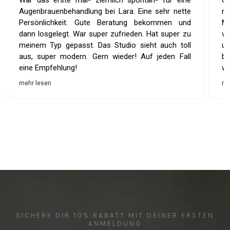
War das erste mal- ziemlich spontan- für eine
Ge
Augenbrauenbehandlung bei Lara. Eine sehr nette
ma
Persönlichkeit. Gute Beratung bekommen und
Me
dann losgelegt. War super zufrieden. Hat super zu
ve
meinem Typ gepasst. Das Studio sieht auch toll
un
aus, super modern. Gern wieder! Auf jeden Fall
bi
eine Empfehlung!
we
mehr lesen
me
SICHERE DIR 10% RABATT MIT DEINER ERSTEN
ANMELDUNG