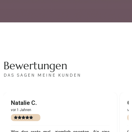
Bewertungen
DAS SAGEN MEINE KUNDEN
Natalie C.
G
vor 1 Jahren
vo