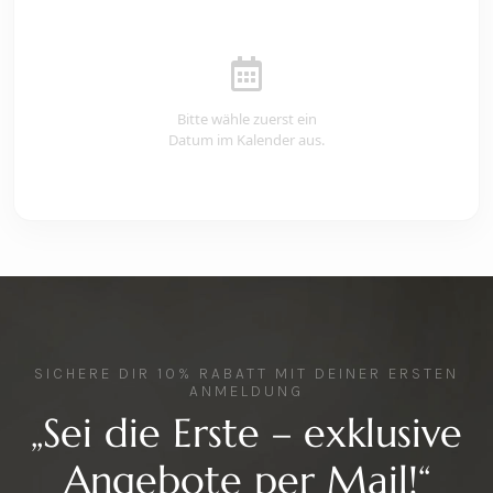
Bitte wähle zuerst ein
Datum im Kalender aus.
SICHERE DIR 10% RABATT MIT DEINER ERSTEN
ANMELDUNG
„Sei die Erste – exklusive
Angebote per Mail!“