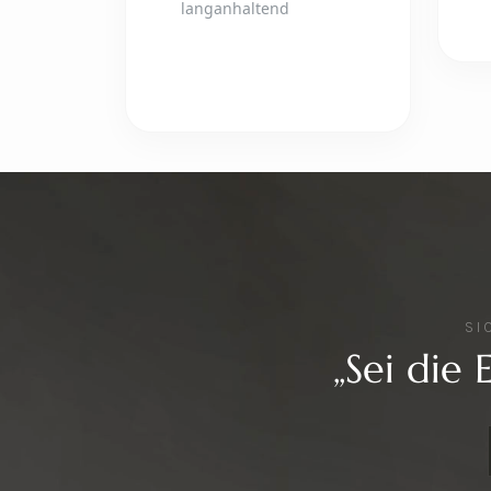
langanhaltend
SI
„Sei die 