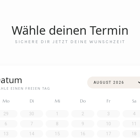
Wähle deinen Termin
SICHERE DIR JETZT DEINE WUNSCHZEIT
atum
HLE EINEN FREIEN TAG
Mo
Di
Mi
Do
Fr
Sa
29
30
1
2
3
4
6
7
8
9
10
11
13
14
15
16
17
18