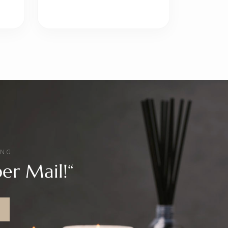
UNG
er Mail!“