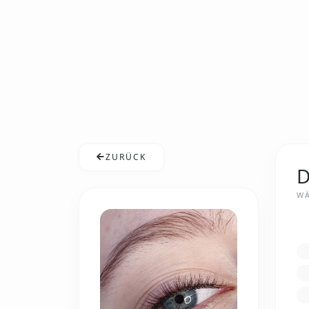
ZURÜCK
D
WÄ