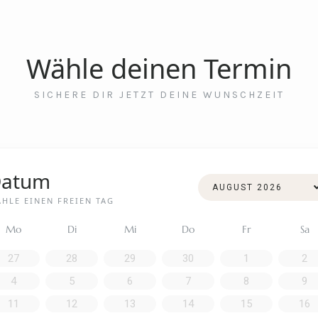
Wähle deinen Termin
SICHERE DIR JETZT DEINE WUNSCHZEIT
atum
HLE EINEN FREIEN TAG
Mo
Di
Mi
Do
Fr
Sa
27
28
29
30
1
2
4
5
6
7
8
9
11
12
13
14
15
16