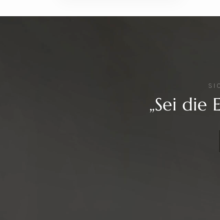
SI
„Sei die 