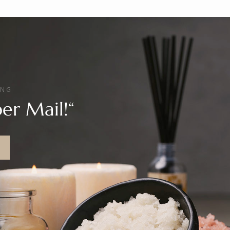
UNG
er Mail!“